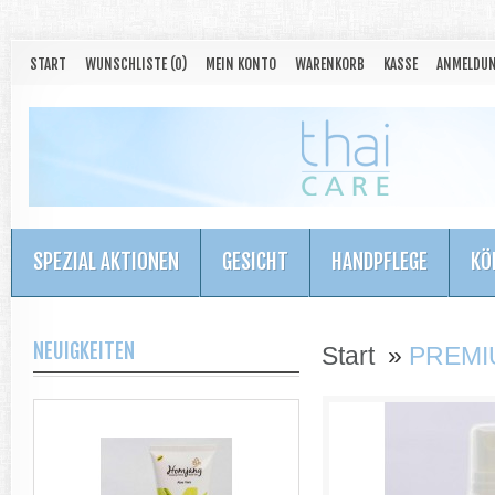
START
WUNSCHLISTE (0)
MEIN KONTO
WARENKORB
KASSE
ANMELDU
SPEZIAL AKTIONEN
GESICHT
HANDPFLEGE
KÖ
NEUIGKEITEN
Start
»
PREMI